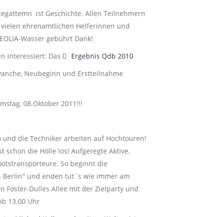
Regattemn ist Geschichte. Allen Teilnehmern
 vielen ehrenamtlichen Helferinnen und
VEOLIA-Wasser gebührt Dank!
default
n interessiert: Das
Ergebnis Qdb 2010
Revanche, Neubeginn und Erstteilnahme
tag, 08.Oktober 2011!!!
 und die Techniker arbeiten auf Hochtouren!
t schon die Hölle los! Aufgeregte Aktive,
otstransporteure. So beginnt die
h Berlin" und enden tut`s wie immer am
n Foster-Dulles Allee mit der Zielparty und
 Ab 13.00 Uhr