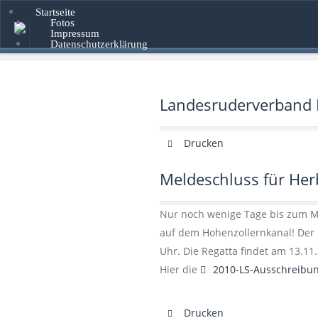
Startseite
Fotos
Impressum
Datenschutzerklärung
Landesruderverband B
Drucken
Meldeschluss für Herb
Nur noch wenige Tage bis zum M
auf dem Hohenzollernkanal! Der 
Uhr. Die Regatta findet am 13.11.
default
Hier die
2010-LS-Ausschreibu
Drucken