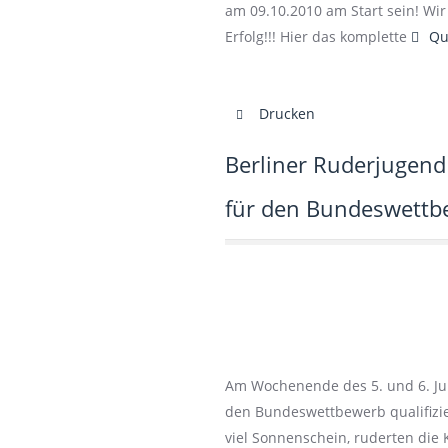
am 09.10.2010 am Start sein! W
de
Erfolg!!! Hier das komplette
Qu
Drucken
Berliner Ruderjugend
für den Bundeswettb
Am Wochenende des 5. und 6. Jun
den Bundeswettbewerb qualifizi
viel Sonnenschein, ruderten die