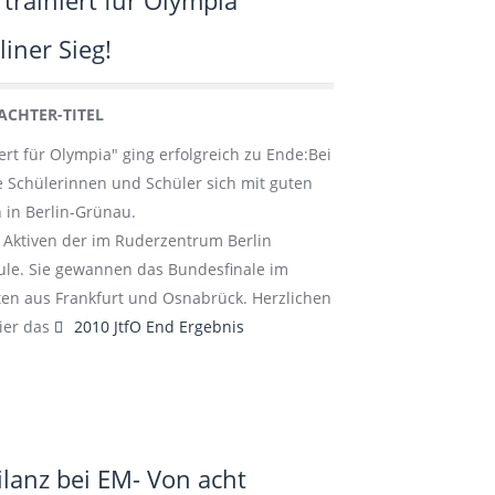
trainiert für Olympia"
iner Sieg!
ACHTER-TITEL
ert für Olympia" ging erfolgreich zu Ende:Bei
 Schülerinnen und Schüler sich mit guten
 in Berlin-Grünau.
n Aktiven der im Ruderzentrum Berlin
ule. Sie gewannen das Bundesfinale im
oten aus Frankfurt und Osnabrück. Herzlichen
default
ier das
2010 JtfO End Ergebnis
lanz bei EM- Von acht