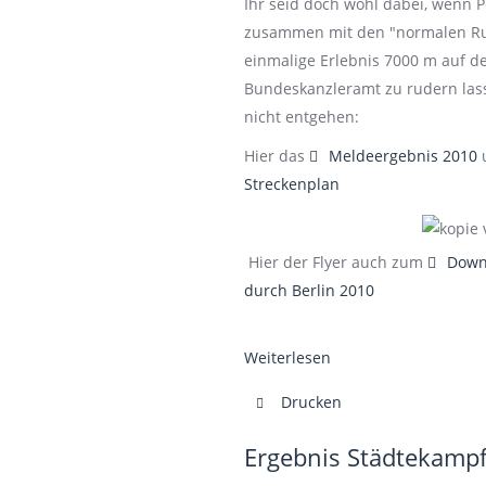
Ihr seid doch wohl dabei, wenn 
zusammen mit den "normalen Rud
einmalige Erlebnis 7000 m auf d
Bundeskanzleramt zu rudern lass
nicht entgehen:
default
Hier das
Meldeergebnis 2010
Streckenplan
defau
Hier der Flyer auch zum
Down
durch Berlin 2010
Weiterlesen
Drucken
Ergebnis Städtekampf