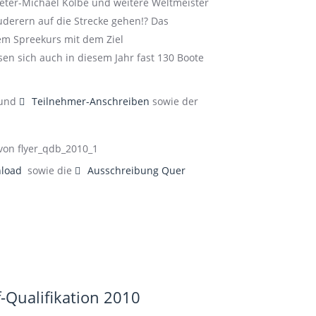
Peter-Michael Kolbe und weitere Weltmeister
erern auf die Strecke gehen!? Das
em Spreekurs mit dem Ziel
en sich auch in diesem Jahr fast 130 Boote
default
und
Teilnehmer-Anschreiben
sowie der
lt
default
load
sowie die
Ausschreibung Quer
-Qualifikation 2010