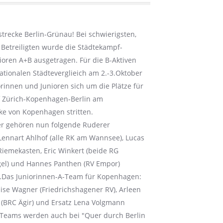
strecke Berlin-Grünau! Bei schwierigsten,
 Betreiligten wurde die Städtekampf-
nioren A+B ausgetragen. Für die B-Aktiven
ationalen Städteverglieich am 2.-3.Oktober
rinnen und Junioren sich um die Plätze für
f Zürich-Kopenhagen-Berlin am
ke von Kopenhagen stritten.
ter gehören nun folgende Ruderer
Lennart Ahlhof (alle RK am Wannsee), Lucas
Riemekasten, Eric Winkert (beide RG
gel) und Hannes Panthen (RV Empor)
l).Das Juniorinnen-A-Team für Kopenhagen:
uise Wagner (Friedrichshagener RV), Arleen
e (BRC Ägir) und Ersatz Lena Volgmann
 Teams werden auch bei "Quer durch Berlin