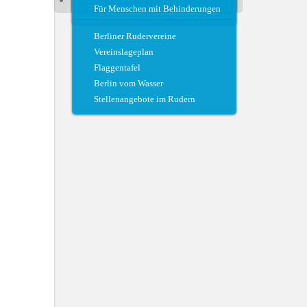
Für Menschen mit Behinderungen
Regattateam und Regattahelfer
Berliner Rudervereine
Vereinslageplan
Flaggentafel
Berlin vom Wasser
Stellenangebote im Rudern