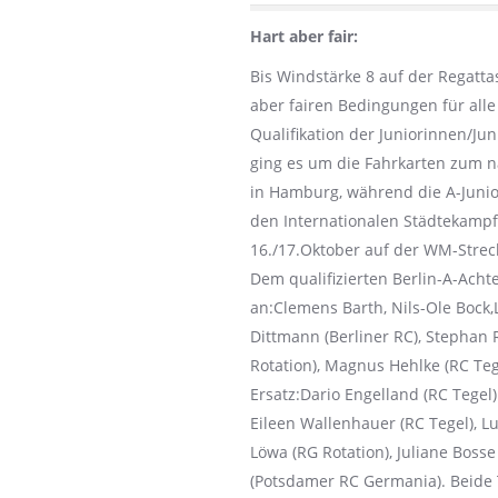
Hart aber fair:
Bis Windstärke 8 auf der Regatta
aber fairen Bedingungen für alle
Qualifikation der Juniorinnen/Ju
ging es um die Fahrkarten zum n
in Hamburg, während die A-Junio
den Internationalen Städtekamp
16./17.Oktober auf der WM-Strec
Dem qualifizierten Berlin-A-Ach
an:Clemens Barth, Nils-Ole Bock,
Dittmann (Berliner RC), Stephan 
Rotation), Magnus Hehlke (RC Te
Ersatz:Dario Engelland (RC Tege
Eileen Wallenhauer (RC Tegel), L
Löwa (RG Rotation), Juliane Boss
(Potsdamer RC Germania). Beide