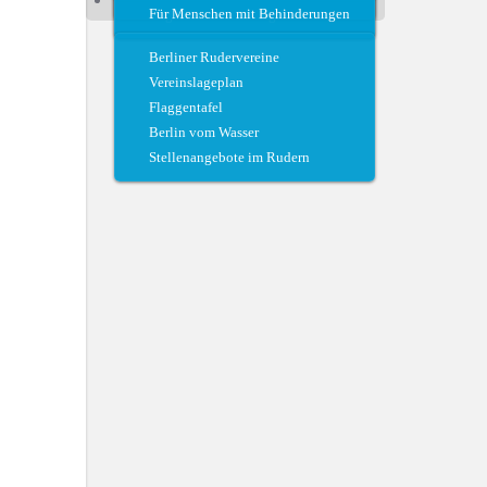
Für Menschen mit Behinderungen
Regattateam und Regattahelfer
Berliner Rudervereine
Vereinslageplan
Flaggentafel
Berlin vom Wasser
Stellenangebote im Rudern