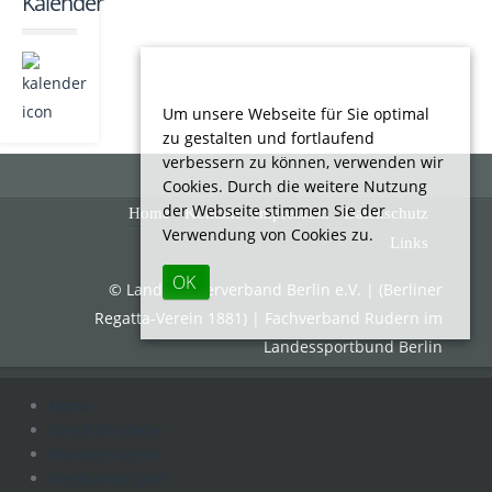
Kalender
Um unsere Webseite für Sie optimal
zu gestalten und fortlaufend
verbessern zu können, verwenden wir
Cookies. Durch die weitere Nutzung
der Webseite stimmen Sie der
Home
Kontakt
Impressum
Datenschutz
Verwendung von Cookies zu.
Links
OK
© Landesruderverband Berlin e.V. | (Berliner
Regatta-Verein 1881) | Fachverband Rudern im
Landessportbund Berlin
Home
Geschäftsstelle
Wanderrudern
Wettkampfsport