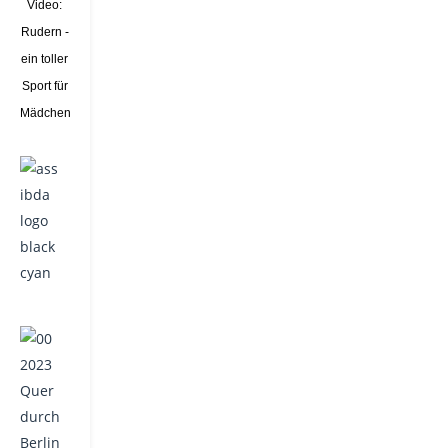
Video:
Rudern -
ein toller
Sport für
Mädchen