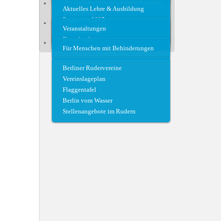
Das Ruderzentrum/Landesstützpunkt
ParaRudern
Aktuelles Lehre & Ausbildung
Trainerinfos
Programm 2025
Vereine
Quer durch Berlin
Veranstaltungen
Anmeldung
Regattateam und Regattahelfer
Downloads
Für Menschen mit Behinderungen
Berliner Rudervereine
Vereinslageplan
Flaggentafel
Berlin vom Wasser
Stellenangebote im Rudern