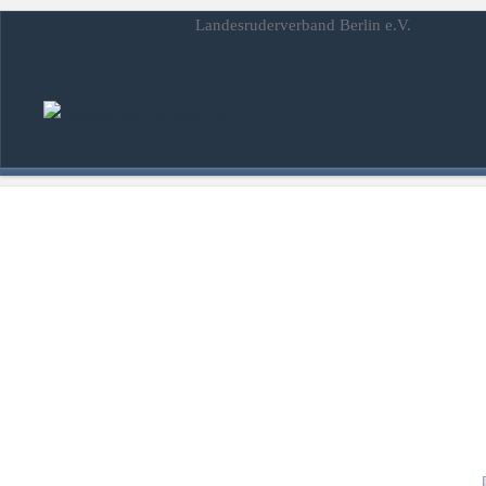
startseite
Landesruderverband Berlin e.V.
fotos
impressum
datenschutzerklärung