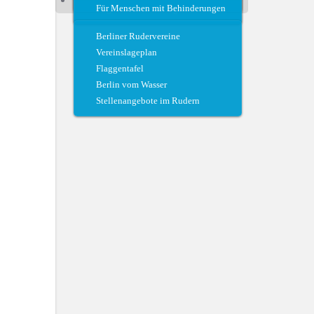
Für Menschen mit Behinderungen
Regattateam und Regattahelfer
Berliner Rudervereine
Vereinslageplan
Flaggentafel
Berlin vom Wasser
Stellenangebote im Rudern