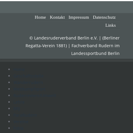
Home
Kontakt
Impressum
Datenschutz
Links
© Landesruderverband Berlin e.V. | (Berliner
Regatta-Verein 1881) | Fachverband Rudern im
Landessportbund Berlin
Home
Geschäftsstelle
Wanderrudern
Wettkampfsport
Ruderreviere/Umwelt
Lehre
BRJ
ParaRudern
Vereine
Fotos