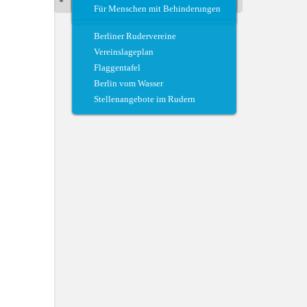
Für Menschen mit Behinderungen
Regattateam und Regattahelfer
Berliner Rudervereine
Vereinslageplan
Flaggentafel
Berlin vom Wasser
Stellenangebote im Rudern