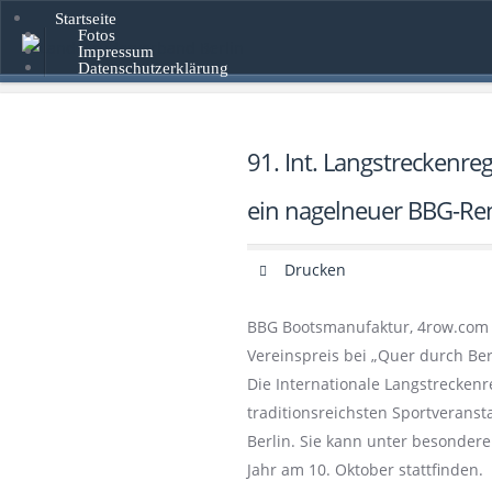
Startseite
Fotos
Impressum
Datenschutzerklärung
91. Int. Langstreckenre
ein nagelneuer BBG-Re
Drucken
BBG Bootsmanufaktur, 4row.com u
Vereinspreis bei „Quer durch Ber
Die Internationale Langstreckenre
traditionsreichsten Sportverans
Berlin. Sie kann unter besonder
Jahr am 10. Oktober stattfinden.