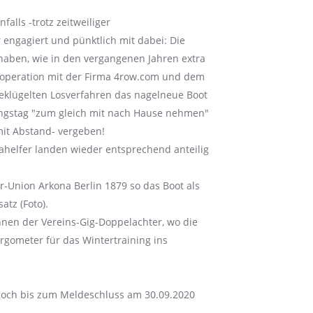
alls -trotz zeitweiliger
ngagiert und pünktlich mit dabei: Die
haben, wie in den vergangenen Jahren extra
ooperation mit der Firma 4row.com und dem
eklügelten Losverfahren das nagelneue Boot
ungstag "zum gleich mit nach Hause nehmen"
 mit Abstand- vergeben!
ahelfer landen wieder entsprechend anteilig
r-Union Arkona Berlin 1879 so das Boot als
atz (Foto).
ennen der Vereins-Gig-Doppelachter, wo die
rgometer für das Wintertraining ins
noch bis zum Meldeschluss am 30.09.2020