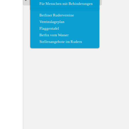
Für Menschen mit Behinderungen
Regattateam und Regattahelfer
Berliner Rudervereine
Vereinslageplan
Flaggentafel
Berlin vom Wasser
Stellenangebote im Rudern