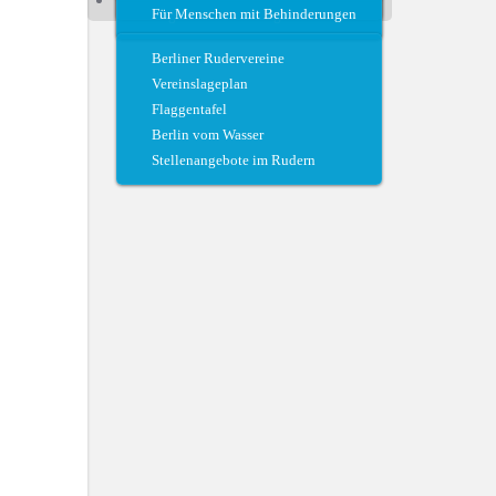
Für Menschen mit Behinderungen
Regattateam und Regattahelfer
Berliner Rudervereine
Vereinslageplan
Flaggentafel
Berlin vom Wasser
Stellenangebote im Rudern