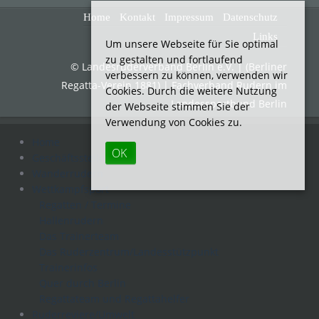
Home
Kontakt
Impressum
Datenschutz
Links
Um unsere Webseite für Sie optimal
zu gestalten und fortlaufend
© Landesruderverband Berlin e.V. | (Berliner
verbessern zu können, verwenden wir
Regatta-Verein 1881) | Fachverband Rudern im
Cookies. Durch die weitere Nutzung
Landessportbund Berlin
der Webseite stimmen Sie der
Verwendung von Cookies zu.
Home
OK
Geschäftsstelle
Wanderrudern
Wettkampfsport
Regatten / Termine
Hallenrudern
Das Trainerteam
Das Ruderzentrum/Landesstützpunkt
Trainerinfos
Quer durch Berlin
Regattateam und Regattahelfer
Ruderreviere/Umwelt