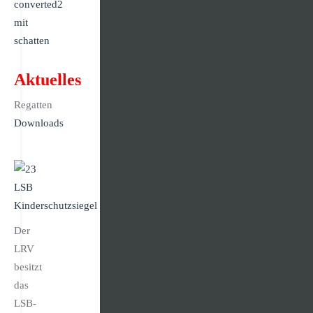
Aktuelles
Regatten
Downloads
Der
LRV
besitzt
das
LSB-