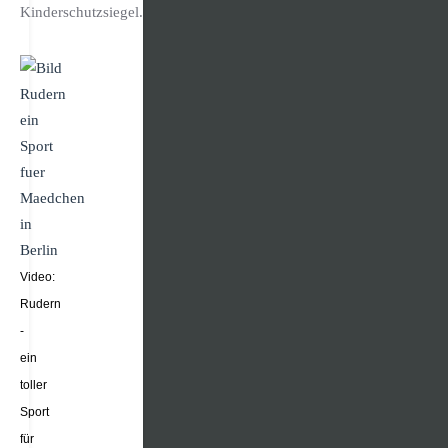
Kinderschutzsiegel.
Video:
Rudern
-
ein
toller
Sport
für