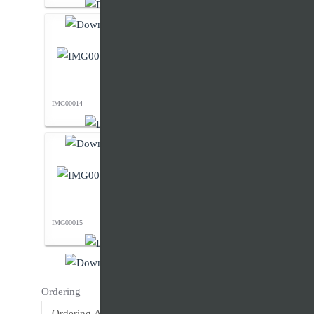
IMG00014
IMG00015
Ordering