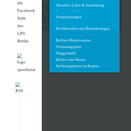
Das Ruderzentrum/Landesstützpunkt
ParaRudern
die
Aktuelles Lehre & Ausbildung
Trainerinfos
Facebook
Programm 2025
Vereine
Quer durch Berlin
Veranstaltungen
Seite
Anmeldung
Regattateam und Regattahelfer
Downloads
Fotos
des
Für Menschen mit Behinderungen
LRV
Berliner Rudervereine
Berlin.
Vereinslageplan
Flaggentafel
Berlin vom Wasser
Stellenangebote im Rudern